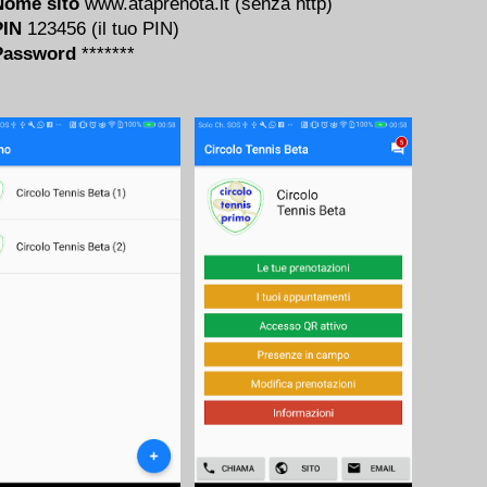
Nome sito
www.ataprenota.it (senza http)
PIN
123456 (il tuo PIN)
Password
*******